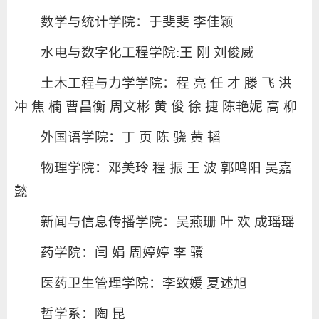
数学与统计学院：于斐斐 李佳颖
水电与数字化工程学院:王 刚 刘俊威
土木工程与力学学院：程 亮 任 才 滕 飞 洪
冲 焦 楠 曹昌衡 周文彬 黄 俊 徐 捷 陈艳妮 高 柳
外国语学院：丁 页 陈 骁 黄 韬
物理学院：邓美玲 程 振 王 波 郭鸣阳 吴嘉
懿
新闻与信息传播学院：吴燕珊 叶 欢 成瑶瑶
药学院：闫 娟 周婷婷 李 骥
医药卫生管理学院：李致媛 夏述旭
哲学系：陶 昆