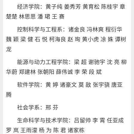
经济学院：黄子纯 姜秀芳 黄育松 陈桂宇 章
楚楚 林思思 潘 珺 王 赛
控制科学与工程系：诸金良 冯林爽 程衍华
魏 颖 梁 健 石 悦 柯海良 赵 珣 黄小虎 凃 姝 谭树
龙
能源与动力工程学院：梁 超 谢驰宇 沈 亮 柳
华蔚 郑建林 张朝阳 薛伟诚 李 荣 段 斌
软件学院：黄 婷 诸豪文 莫 敌 张宇骁 唐亚
腾
社会学系：邢 芬
生命科学与技术学院：吕留帅 李 霄 任亚成
罗 岚 王雨濛 杨 为 陈 君 诸家栋