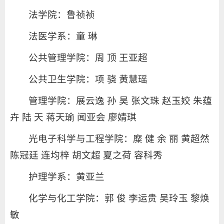
法学院：鲁祯祯
法医学系：童 琳
公共管理学院：周 顶 王亚超
公共卫生学院：项 骁 黄慧瑶
管理学院：展云逸 孙 昊 张文珠 赵玉姣 朱蕴
卉 陆 天 蒋天瑜 闻亚会 廖婧琪
光电子科学与工程学院：糜 健 余 丽 黄超然
陈冠廷 连均梓 胡文超 夏之荷 容科秀
护理学系：黄亚兰
化学与化工学院：郭 俊 李运贵 吴玲玉 黎焕
敏