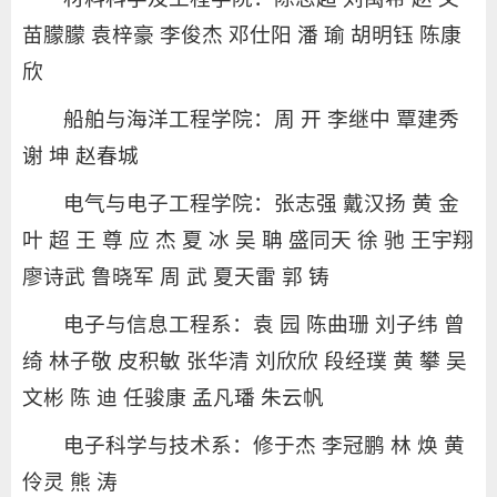
苗朦朦 袁梓豪 李俊杰 邓仕阳 潘 瑜 胡明钰 陈康
欣
船舶与海洋工程学院：周 开 李继中 覃建秀
谢 坤 赵春城
电气与电子工程学院：张志强 戴汉扬 黄 金
叶 超 王 尊 应 杰 夏 冰 吴 聃 盛同天 徐 驰 王宇翔
廖诗武 鲁晓军 周 武 夏天雷 郭 铸
电子与信息工程系：袁 园 陈曲珊 刘子纬 曾
绮 林子敬 皮积敏 张华清 刘欣欣 段经璞 黄 攀 吴
文彬 陈 迪 任骏康 孟凡璠 朱云帆
电子科学与技术系：修于杰 李冠鹏 林 焕 黄
伶灵 熊 涛