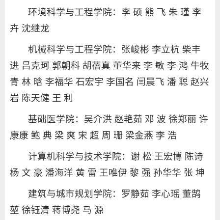
环境科学与工程学院：李 硕 熊 飞 朱 瑾 李
卉 沈继龙
机械科学与工程学院：张峻彬 李立杭 柴丰
进 吕克珂 郭朝科 胡蓓真 董华来 李 敏 李 鸿 牛牧
青 林 晗 李福华 石宏宇 李国名 闫晨飞 潘 聪 赵兴
岩 陈天健 王 利
基础医学院：吴介洪 赵艳茹 邓 波 徐郑丽 许
康康 鲍 典 梁 爽 宋 超 周 珊 梁金燕 李 浩
计算机科学与技术学院：谢 松 王宏博 陈诗
杨 文 豪 潘海洋 黄 雷 王唯伊 黎 强 孙华华 张 坤
建筑与城市规划学院：罗静茹 李心瑶 董鹄
堃 徐钰清 蒋博尧 马 源