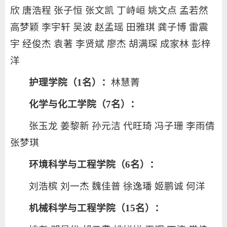
欣 唐浩程 张子恒 张文凯 丁峙峘 姚文点 孟若然
高梦颖 李宇轩 吴波 赵孟瑶 田雅琪 龚子博 雷震
宇 经俊杰 袁著 李贤斌 廖杰 胡满琛 成家林 彭梓
洋
护理学院（1名）：
林慧菁
化学与化工学院（7名）：
张玉龙 姜黎新 孙元洁 代旺琦 冯子珊 李雨倩
张梦琪
环境科学与工程学院（6名）：
刘浩槟 刘一杰 魏佳普 徐逸璠 姬鹏诚 何洋
机械科学与工程学院（15名）：