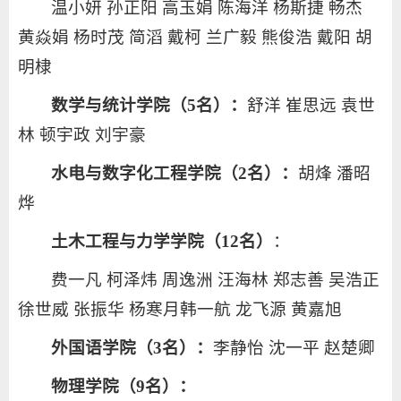
温小妍 孙正阳 高玉娟 陈海洋 杨斯捷 畅杰
黄焱娟 杨时茂 简滔 戴柯 兰广毅 熊俊浩 戴阳 胡
明棣
数学与统计学院（5名）：
舒洋 崔思远 袁世
林 顿宇政 刘宇豪
水电与数字化工程学院（2名）：
胡烽 潘昭
烨
土木工程与力学学院（12名）
：
费一凡 柯泽炜 周逸洲 汪海林 郑志善 吴浩正
徐世威 张振华 杨寒月韩一航 龙飞源 黄嘉旭
外国语学院（3名）：
李静怡 沈一平 赵楚卿
物理学院（9名）：