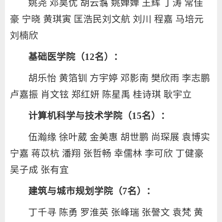
姚尧 邓昊优 胡云翥 姚婵婵 王辉 丁涛 常佳
豪 宁晓 黄琪寅 匡浩民刘文航 刘川 程嘉 马培元
刘楠欣
基础医学院（12名）：
胡乐怡 黄箔钏 方宇婷 邓影南 樊欣雨 李志鹏
卢嘉振 肖文铉 郑红妍 陈星禹 桂诗琪 耿宇立
计算机科学与技术学院（15名）：
伍瀚缘 徐叶葳 金美惠 胡世鹏 尚琛展 袁博实
宁嘉 蒋苡杭 潘翔 张哲畅 幸儒林 李可欣 丁健豪
吴子成 张有宜
建筑与城市规划学院（7名）：
丁千寻 陈勇 罗淮英 张峰瑞 张謦文 袁梵 黄