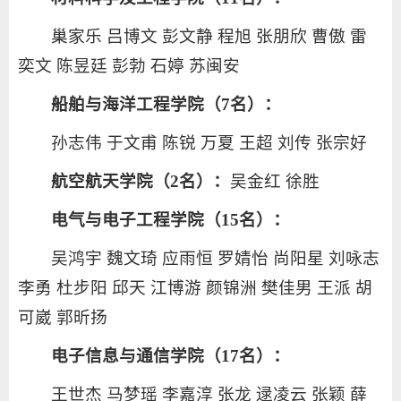
巢家乐 吕博文 彭文静 程旭 张朋欣 曹傲 雷
奕文 陈昱廷 彭勃 石婷 苏闽安
船舶与海洋工程学院（7名）：
孙志伟 于文甫 陈锐 万夏 王超 刘传 张宗好
航空航天学院（2名）：
吴金红 徐胜
电气与电子工程学院（15名）：
吴鸿宇 魏文琦 应雨恒 罗婧怡 尚阳星 刘咏志
李勇 杜步阳 邱天 江博游 颜锦洲 樊佳男 王派 胡
可崴 郭昕扬
电子信息与通信学院（17名）：
王世杰 马梦瑶 李嘉淳 张龙 逯凌云 张颖 薛