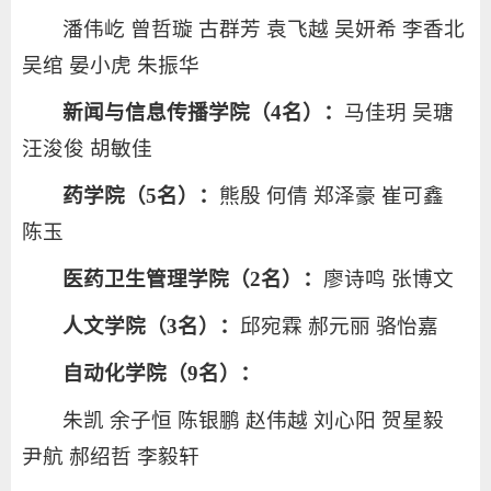
潘伟屹 曾哲璇 古群芳 袁飞越 吴妍希 李香北
吴绾 晏小虎 朱振华
新闻与信息传播学院（4名）：
马佳玥 吴瑭
汪浚俊 胡敏佳
药学院（5名）：
熊殷 何倩 郑泽豪 崔可鑫
陈玉
医药卫生管理学院（2名）：
廖诗鸣 张博文
人文学院（3名）：
邱宛霖 郝元丽 骆怡嘉
自动化学院（9名）：
朱凯 余子恒 陈银鹏 赵伟越 刘心阳 贺星毅
尹航 郝绍哲 李毅轩