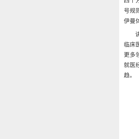
四个
号规
伊曼
临床
更多
就医
趋。