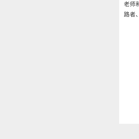
老师
路者