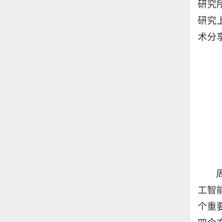
研究
研究
术分
工智
个重