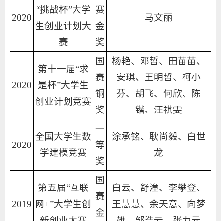
“挑战杯”大学
赛
2020
马文丽
生创业计划大
金
赛
奖
国
杨艳、邓哲、田苗苗、
第十一届“求
赛
安琪、王明哲、柯小
2020
是杯”大学生
铜
芬、胡飞、何欣、陈
创业计划竞赛
奖
锴、汪祺雯
一
全国大学生数
涂承铭、耿尚毅、白世
2020
等
学建模竞赛
龙
奖
国
第五届“互联
白云、舒潼、李攀登、
赛
2019
网+”大学生创
王慧慧、余天意、向梦
金
新创业大赛
雄、邹浩云、张力元