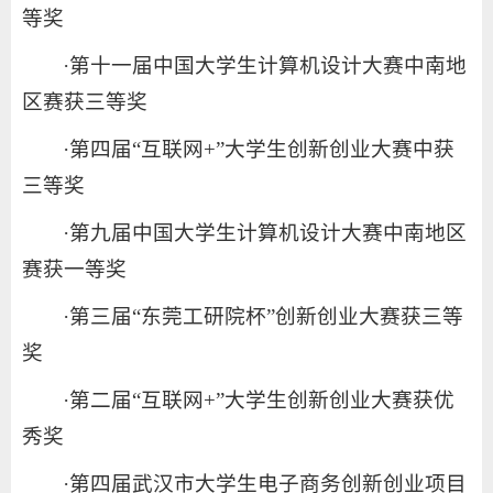
等奖
·第十一届中国大学生计算机设计大赛中南地
区赛获三等奖
·第四届“互联网+”大学生创新创业大赛中获
三等奖
·第九届中国大学生计算机设计大赛中南地区
赛获一等奖
·第三届“东莞工研院杯”创新创业大赛获三等
奖
·第二届“互联网+”大学生创新创业大赛获优
秀奖
·第四届武汉市大学生电子商务创新创业项目