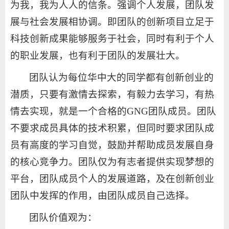
为我，我为人人的信条。强调个人发展，团队发
展与社会发展相协调。即团队的创新项目立足于
科技创新成果能够服务于社会，同时有利于个人
的职业发展，也有利于团队的发展壮大。
团队认为每位华中大的同学都有创新创业的
潜质，只要有激情去探索，有毅力去学习，有热
情去实现，就是一个合格的GNG团队成员。团队
不要求成员具体的技术积累，但同时要求团队成
员有高度的学习自觉，鼓励并帮助成员发展自身
的核心竞争力。团队仅为有志者提供实现梦想的
平台，团队成员个人的发展道路，及在创新创业
团队中发挥的作用，由团队成员自己选择。
团队价值观为：