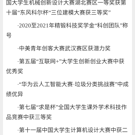
国大学生机械创新设计大赛湖北赛区一等奖获第
十届“东风科尔杯“三位建模大赛获三等奖”
·2020至2021年精锻科技奖学金“科创团队”称
号
·中美青年创客大赛武汉赛区获潜力奖
·第五届“互联网+”大学生创新创业大赛中获
优秀奖
·“华为云人工智能大赛·垃圾分类挑战赛”中成
绩优异
·第七届“求是杯”全国大学生课外学术科技作
品竞赛中获三等奖
·第十一届中国大学生计算机设计大赛中获二