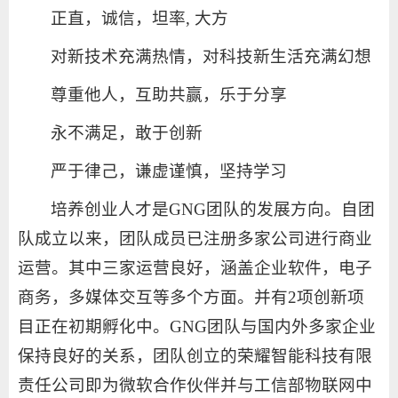
正直，诚信，坦率, 大方
对新技术充满热情，对科技新生活充满幻想
尊重他人，互助共赢，乐于分享
永不满足，敢于创新
严于律己，谦虚谨慎，坚持学习
培养创业人才是GNG团队的发展方向。自团
队成立以来，团队成员已注册多家公司进行商业
运营。其中三家运营良好，涵盖企业软件，电子
商务，多媒体交互等多个方面。并有2项创新项
目正在初期孵化中。GNG团队与国内外多家企业
保持良好的关系，团队创立的荣耀智能科技有限
责任公司即为微软合作伙伴并与工信部物联网中