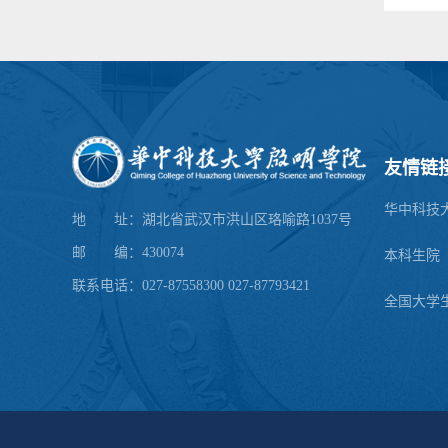
友情链
华中科技
地 址：湖北省武汉市洪山区珞喻路1037号
邮 编：430074
本科生院
联系电话：027-87558300 027-87793421
全国大学