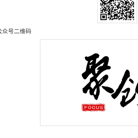
公众号二维码