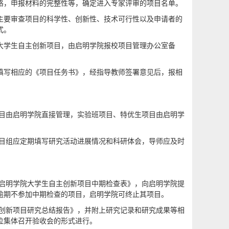
格，申报材料的完整性等，确定进入专家评审的项目名单。
主要审查项目的科学性、创新性、技术可行性以及申请者的
式。
大学生自主创新项目，由启明学院报校项目管理办公室备
填写相应的《项目任务书》，经指导教师签署意见后，报相
项目由启明学院直接管理，实验班项目、特优生项目由启明学
项目组应定期填写研究活动进展情况和科研体会，导师应及时
《启明学院大学生自主创新项目中期检查表》，向启明学院提
逾期不参加中期检查的项目，启明学院可终止其项目。
主创新项目研究总结报告》，并附上研究记录和研究成果等相
位集体召开验收会的形式进行。