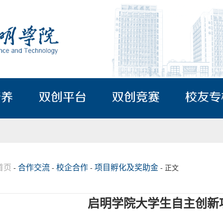
培养
双创平台
双创竞赛
校友专
首页
合作交流
校企合作
项目孵化及奖助金
-
-
-
- 正文
启明学院大学生自主创新