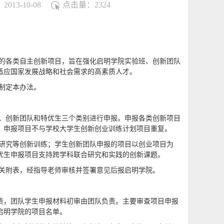
013-10-08
点击量：
2324
展的各类自主创新项目，旨在强化启明学院实验班、创新团队
适应国家发展战略和社会需求的高素质人才。
制定本办法。
班、创新团队和特优生三个类别进行申报。申报各类创新项目
。申报项目不与学校大学生创新创业训练计划项目重复。
性研究等创新训练；学生创新团队申报的项目以创业项目为
优生申报项目支持跨学科联合研究和实践的创新课题。
相关附表，经指导老师审核并签署意见后报启明学院。
责，团队学生申报材料初审由团队负责。主要审查项目申报
启明学院的项目名单。