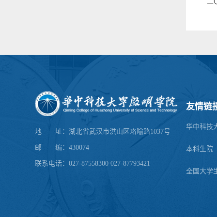
二
友情链
华中科技
地 址：湖北省武汉市洪山区珞喻路1037号
邮 编：430074
本科生院
联系电话：027-87558300 027-87793421
全国大学