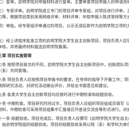
二）复审。启明学院对申报材料进行复审。主要审查项目申报人的申请资
三）专家评审。启明学院成立专门的项目评审专家组，对项目进行评审，
力等，根据项目类别采用网络评审、材料评审、听取申报人陈述答辩等方
四）审批。经专家组评审通过的项目，公示无误后即作为启明学院立项的
五）经上述程序批准立项的启明学院大学生自主创新项目，项目负责人应
审核，并将最终材料报送启明学院备案。
三章 项目实施管理
七条 按照项目层次的不同，启明学院大学生自主创新项目中，创新团队
（系）共同管理。
八条 项目负责人应按照项目申报书的要求，在导师的指导下开展工作；
跟踪研究活动，对研究活动做出评价，并给出书面意见和建议。
九条 各类大学生自主创新项目均应按时进行中期检查和结题验收。
十条 中期检查。项目研究时间过半，项目负责人应组织项目组成员填写
材料，中期检查可采用项目组集中汇报或召开座谈交流会等形式进行。对
十一条 结题验收。项目完成后，项目负责人应撰写《启明学院大学生自
，由启明学院组织结题验收。项目的结题验收采用以院（系）和学科为单