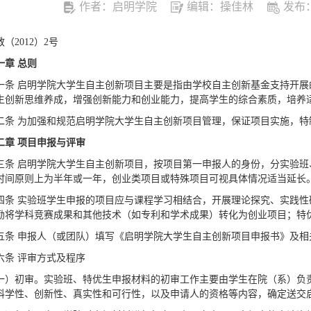
作者：启明学院
编辑：操佳林
发布：2
（2012）2号
一章
总则
一条 启明学院大学生自主创新项目主要是指由学校自主创新基金支持开
生创新思维养成，增强创新能力和创业能力，提高学生的综合素质，培养
二条 为加强和规范启明学院大学生自主创新项目管理，保证项目实施，特
二章
项目申报与评审
三条 启明学院大学生自主创新项目，按项目第一申报人的身份，分实验
时间原则上为半年或一年，创业类项目或特殊项目可视具体情况适当延长
四条 实验班学生申报的项目应与课程学习相结合，开展理论探究、实践
励将学科竞赛成果和其他技术（如专利和学术成果）转化为创业项目；特
五条 申报人（或团队）填写《启明学院大学生自主创新项目申报书》及
六条 评审方式及程序
一）初审。实验班、特优生申报材料的初审工作主要由学生在院（系）负
科学性、创新性、真实性和可行性，以及申请人的资格等内容，确定送交