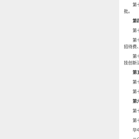
第
批。
第
第
第
招待费
第
技创新
第
第
第
第
第
第
华