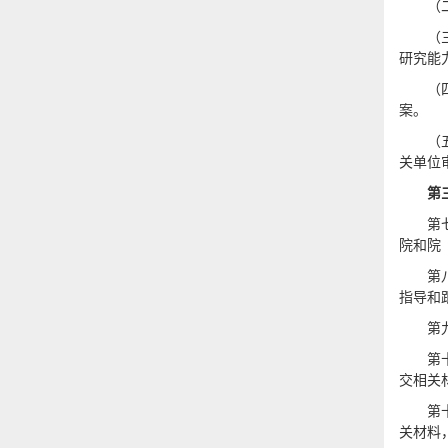
（
（
研究能
（
案。
（
关单位
第
第
院和院
第
指导和
第
第
交相关
第
关材料