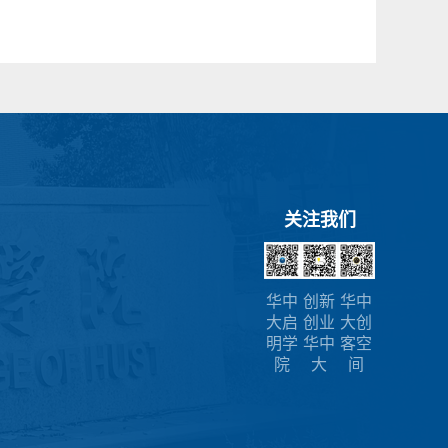
关注我们
华中
创新
华中
大启
创业
大创
明学
华中
客空
院
大
间