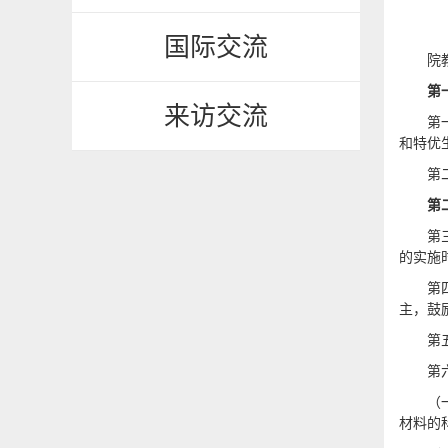
国际交流
院教
第
来访交流
第
和特优
第
第
第
的实施
第
主，鼓
第
第
（
材料的