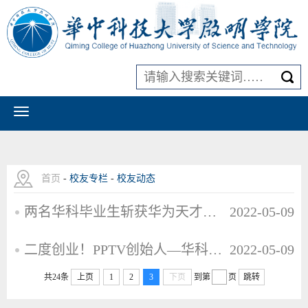
首页
-
校友专栏
-
校友动态
两名华科毕业生斩获华为天才少年offer，年薪双双过百万！
2022-05-09
二度创业！PPTV创始人—华科男姚欣PPIO边缘云获多家机构千万美元融资
2022-05-09
共24条
上页
1
2
3
下页
到第
页
跳转