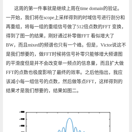
这周的第一件事就是继续上周在
time domain
的验证。
一开始，我们将在
scope
上采样得到的时域信号进行剖分和
再重组，将每一组的重组信号做了
512
倍点数的
FFT
变换，
得到了图一的结果，刚好通过补零做
FFT
看似增大了
BW
，而且
mixed
的频谱也只有一个峰。但是，
Victor
说这不
是我们想要的，做
FFT
时候将信号补零只能够增大频谱图
的平滑度但是并不会改变单一频点的信息量，而且扩大做
FFT
的点数也极度影响了最终的效率。之后他指出，我应
该减小每一组信号的点数，然后做等点
FFT
，这样得到的
结果才是我们想要的，结果如图二。