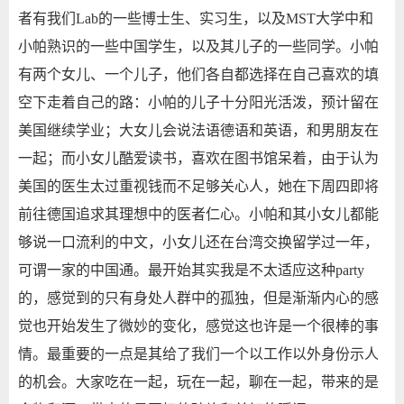
者有我们Lab的一些博士生、实习生，以及MST大学中和
小帕熟识的一些中国学生，以及其儿子的一些同学。小帕
有两个女儿、一个儿子，他们各自都选择在自己喜欢的填
空下走着自己的路：小帕的儿子十分阳光活泼，预计留在
美国继续学业；大女儿会说法语德语和英语，和男朋友在
一起；而小女儿酷爱读书，喜欢在图书馆呆着，由于认为
美国的医生太过重视钱而不足够关心人，她在下周四即将
前往德国追求其理想中的医者仁心。小帕和其小女儿都能
够说一口流利的中文，小女儿还在台湾交换留学过一年，
可谓一家的中国通。最开始其实我是不太适应这种party
的，感觉到的只有身处人群中的孤独，但是渐渐内心的感
觉也开始发生了微妙的变化，感觉这也许是一个很棒的事
情。最重要的一点是其给了我们一个以工作以外身份示人
的机会。大家吃在一起，玩在一起，聊在一起，带来的是