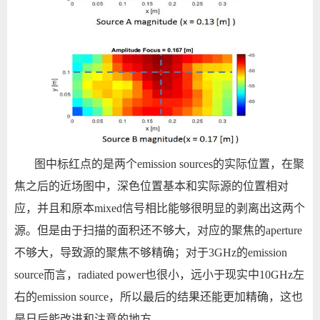
图中标红点的是两个
emission sources
的实际位置，在聚
焦之后的近场图中，深色位置基本和实际源的位置相对
应，并且和原本
mixed
信号相比能够很明显的剥离出这两个
源。但是由于扫描的面积还不够大，对应的聚焦的
aperture
不够大，导致源的聚焦不够精确；对于
3GHz
的
emission
source
而言，
radiated power
也很小，远小于现实中
10GHz
左
右的
emission source
，所以最后的结果还能更加精确，这也
是日后能改进和注意的地方。