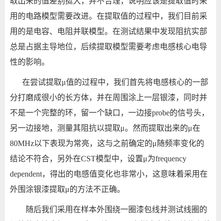
取出来的
值差别挺大，并不合理，说明应该是提取
值时采
用的电路模型需要改进。在提取
值的过程中，我们目前采
用的是电容、电阻并联模型。在测试结果中发现阻抗实部
总是占据主导地位，后续提取模型需要考虑电感核心电导
性的影响。
在尝试提取μ值的过程中，我们首先将电感核心的一部
分打磨成很小的长方体，并在周围涂上一层银漆，同时并
不是一个完整的环，留一个缺口，一边接probe的信号头，
另一边接地，测量其阻抗以提取μ。然而提取出来的μ在
80MHz以下表现为常亮，这与之前确定的μ随频率变化的
结论不符合，另外在CST模型中，设置μ为frequency
dependent，得出的电感值变化也非常小，这意味着采用在
外围涂银漆提取μ的方法不正确。
随后我们采用在样本外围绕一圈漆包线并测试线圈的