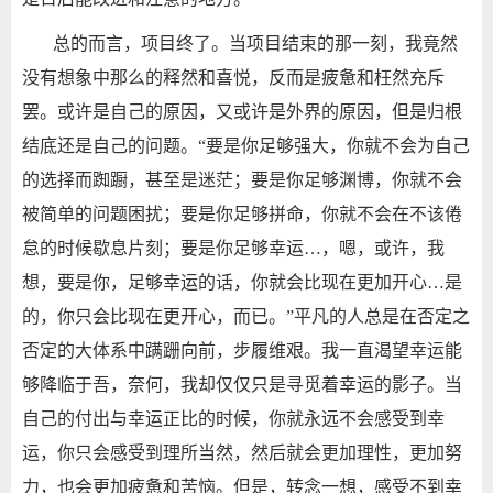
总的而言，项目终了。当项目结束的那一刻，我竟然
没有想象中那么的释然和喜悦，反而是疲惫和枉然充斥
罢。或许是自己的原因，又或许是外界的原因，但是归根
结底还是自己的问题。“要是你足够强大，你就不会为自己
的选择而踟蹰，甚至是迷茫；要是你足够渊博，你就不会
被简单的问题困扰；要是你足够拼命，你就不会在不该倦
怠的时候歇息片刻；要是你足够幸运
…
，嗯，或许，我
想，要是你，足够幸运的话，你就会比现在更加开心
…
是
的，你只会比现在更开心，而已。”平凡的人总是在否定之
否定的大体系中蹒跚向前，步履维艰。我一直渴望幸运能
够降临于吾，奈何，我却仅仅只是寻觅着幸运的影子。当
自己的付出与幸运正比的时候，你就永远不会感受到幸
运，你只会感受到理所当然，然后就会更加理性，更加努
力，也会更加疲惫和苦恼。但是，转念一想，感受不到幸