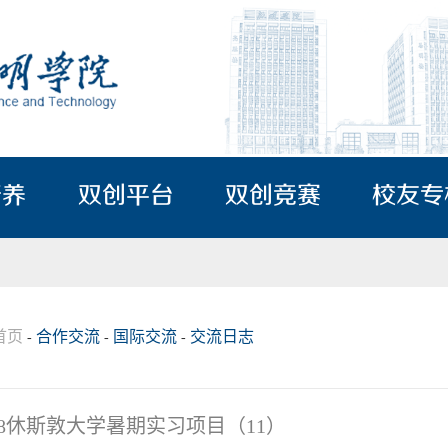
培养
双创平台
双创竞赛
校友专
首页
合作交流
国际交流
交流日志
-
-
-
18休斯敦大学暑期实习项目（11）