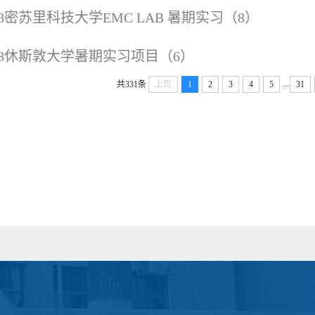
18密苏里科技大学EMC LAB 暑期实习（8）
18休斯敦大学暑期实习项目（6）​
...
共331条
上页
1
2
3
4
5
31