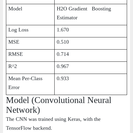
Model
H2O Gradient   Boosting 
Estimator
Log Loss
1.670
MSE
0.510
RMSE
0.714
R^2
0.967
Mean Per-Class   
0.933
Error
Model (Convolutional Neural
Network)
The CNN was trained using Keras, with the
TensorFlow backend.