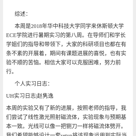
综述：
本周是2018年华中科技大学同学来
休斯顿
大学
ECE
学院
进行暑期实习的第八周。在导师们和学长
学姐们的指导和带领下
，
大家的科研项目也都在有
条不紊的开展着，期间有课题进展的喜悦，也有实
验不顺的苦恼。相信大家可以克服困难，努力前
行。
个人实习日志：
UH
实习日志
|
赵隽逸
本周的实验又有了新的进展，按照老师的指导，我
们尝试了线性激光照射磁流体，实验现象与预期基
本一致。光线可以像一把铡刀一样将磁流体劈开。
我们希望能够设计一套
setup
将该现象运用到实际当