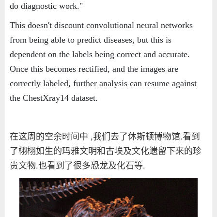
do diagnostic work."
This doesn't discount convolutional neural networks
from being able to predict diseases, but this is
dependent on the labels being correct and accurate.
Once this becomes rectified, and the images are
correctly labeled, further analysis can resume against
the ChestXray14 dataset.
在这周的空余时间中
,
我们去了休斯顿博物馆
.
看到
了栩栩如生的玛雅文明和古埃及文化遗留下来的珍
贵文物
.
也看到了很多恐龙及化石等
.