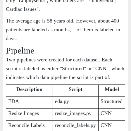
only "Emphysema", while others are "Emphysema |
Cardiac Issues".
The average age is 58 years old. However, about 400
patients are labeled as months, 1 of them is labeled in
days.
Pipeline
Two pipelines were created for each dataset. Each
script is labeled as either "Structured" or "CNN", which
indicates which data pipeline the script is part of.
Description
Script
Model
EDA
eda.py
Structured
Resize Images
resize_images.py
CNN
Reconcile Labels
reconcile_labels.py
CNN