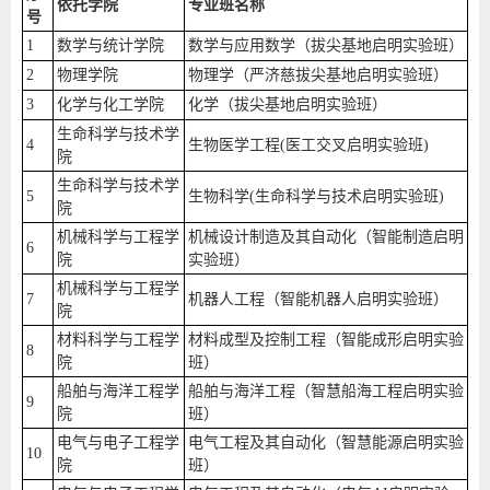
依托学院
专业班名称
号
1
数学与统计学院
数学与应用数学（拔尖基地启明实验班）
2
物理学院
物理学（严济慈拔尖基地启明实验班）
3
化学与化工学院
化学（拔尖基地启明实验班）
生命科学与技术学
4
生物医学工程(医工交叉启明实验班)
院
生命科学与技术学
5
生物科学(生命科学与技术启明实验班)
院
机械科学与工程学
机械设计制造及其自动化（智能制造启明
6
院
实验班）
机械科学与工程学
7
机器人工程（智能机器人启明实验班）
院
材料科学与工程学
材料成型及控制工程（智能成形启明实验
8
院
班）
船舶与海洋工程学
船舶与海洋工程（智慧船海工程启明实验
9
院
班）
电气与电子工程学
电气工程及其自动化（智慧能源启明实验
10
院
班）