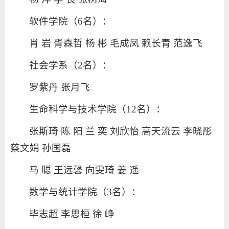
软件学院（6名）：
肖 岩 胥森哲 杨 彬 毛成凤 赖长青 范逸飞
社会学系（2名）：
罗紫丹 张月飞
生命科学与技术学院（12名）：
张斯琦 陈 阳 兰 奕 刘欣怡 高天流云 李晓彤
蔡文娟 孙国磊
马 聪 王远馨 向雯琦 姜 遥
数学与统计学院（3名）：
毕志超 李思桓 徐 峥