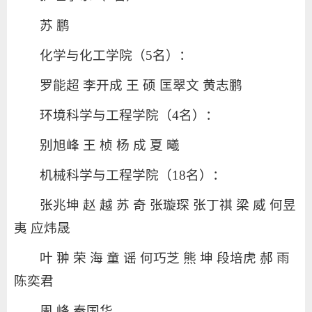
苏 鹏
化学与化工学院（5名）：
罗能超 李开成 王 硕 匡翠文 黄志鹏
环境科学与工程学院（4名）：
别旭峰 王 桢 杨 成 夏 曦
机械科学与工程学院（18名）：
张兆坤 赵 越 苏 奇 张璇琛 张丁祺 梁 威 何昱
夷 应炜晟
叶 翀 荣 海 童 谣 何巧芝 熊 坤 段培虎 郝 雨
陈奕君
周 峰 秦国华