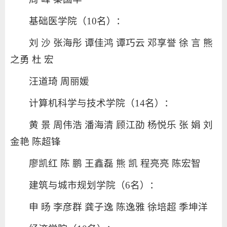
基础医学院（10名）：
刘 沙 张海彤 谭佳鸿 谭巧云 邓享誉 徐 言 熊
之勇 杜 宏
汪道琦 周丽媛
计算机科学与技术学院（14名）：
黄 景 周伟浩 潘海清 顾江劭 杨悦乐 张 娟 刘
金艳 陈超锋
廖凯红 陈 鹏 王鑫磊 熊 凯 程亮亮 陈宏智
建筑与城市规划学院（6名）：
申 旸 李彦群 龚子逸 陈逸雅 徐培超 季坤洋