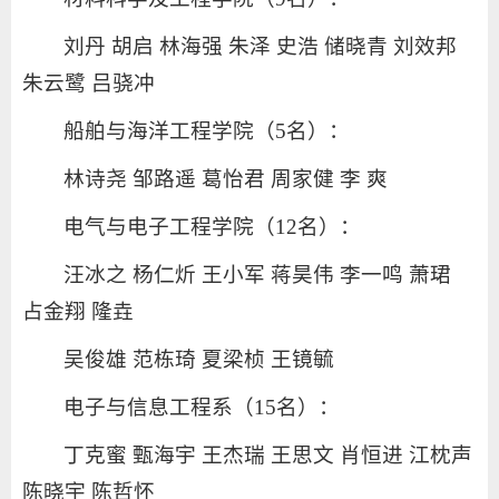
刘丹 胡启 林海强 朱泽 史浩 储晓青 刘效邦
朱云鹭 吕骁冲
船舶与海洋工程学院（5名）：
林诗尧 邹路遥 葛怡君 周家健 李 爽
电气与电子工程学院（12名）：
汪冰之 杨仁炘 王小军 蒋昊伟 李一鸣 萧珺
占金翔 隆垚
吴俊雄 范栋琦 夏梁桢 王镜毓
电子与信息工程系（15名）：
丁克蜜 甄海宇 王杰瑞 王思文 肖恒进 江枕声
陈晓宇 陈哲怀