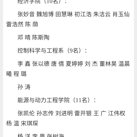
经济学院（10名）：
张妙音 魏旭博 田慧琳 初江浩 朱洁云 肖玉仙
雷浩然 陈 荫
邓 晴 陈斯陶
控制科学与工程系（9名）：
李 鑫 张以德 唐 倩 夏婷婷 刘 杰 董林昊 温晨
曦 程 璐
孙 涛
能源与动力工程学院（11名）：
张凯伦 孙志传 刘进明 雷开银 王 广 江伟权
杨 温 宋琪琛
杨 洋 李 畏 张树海