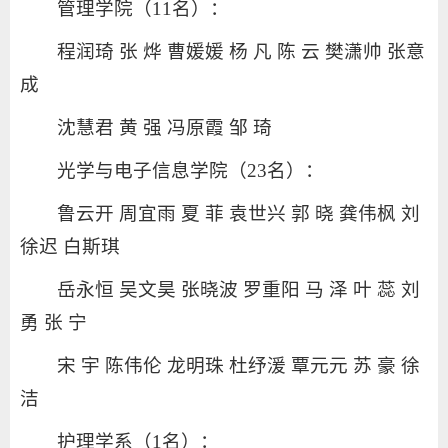
管理学院（11名）：
程润琦 张 烨 曹媛媛 杨 凡 陈 云 樊潇帅 张意
成
沈慧君 黄 强 冯原霞 邹 琦
光学与电子信息学院（23名）：
鲁云开 周宜雨 夏 菲 袁世兴 郭 晓 龚伟枫 刘
徐迟 白斯琪
岳永恒 吴文昊 张晓波 罗重阳 马 泽 叶 蕊 刘
勇 张 宁
宋 宇 陈伟伦 龙明珠 杜纾湲 覃元元 苏 豪 徐
洁
护理学系（1名）：