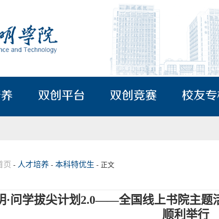
培养
双创平台
双创竞赛
校友专
首页
人才培养
本科特优生
-
-
- 正文
明·问学拔尖计划2.0——全国线上书院主
顺利举行