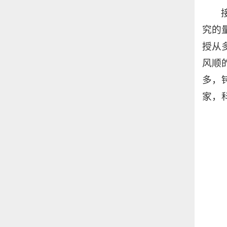
究的
授从
风顺
多，
家，