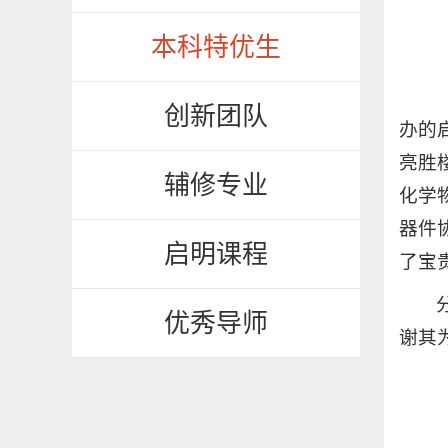
本科特优生
创新团队
办的
亮胜
辅修专业
化学
器件
启明课程
了宝
优秀导师
谢其