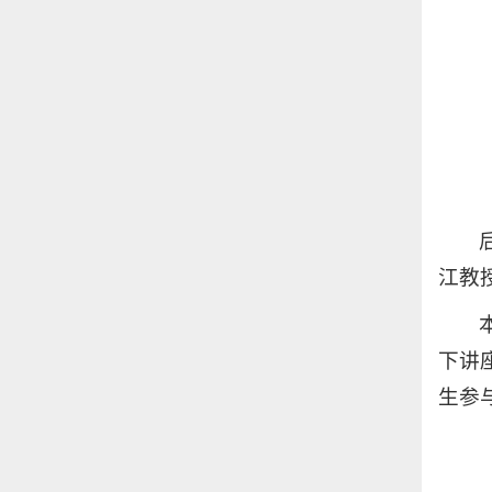
江教
下讲
生参