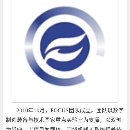
2010年10月，FOCUS团队成立。团队以数字
制造装备与技术国家重点实验室为支撑，以双创
为导向，以项目为载体，围绕机器人系统相关技