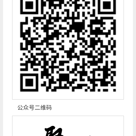
公众号二维码