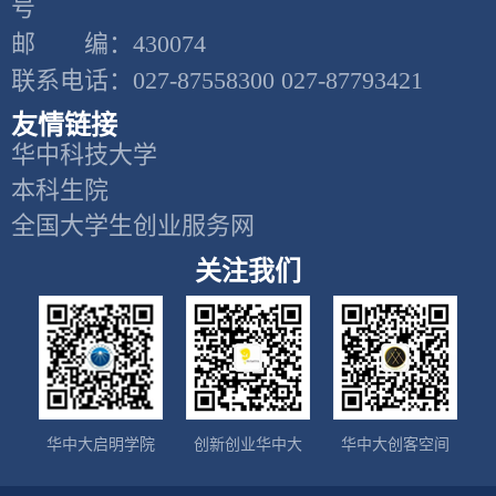
号
邮 编：430074
联系电话：027-87558300 027-87793421
友情链接
华中科技大学
本科生院
全国大学生创业服务网
关注我们
华中大启明学院
创新创业华中大
华中大创客空间