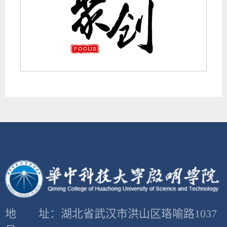
地 址：湖北省武汉市洪山区珞喻路1037