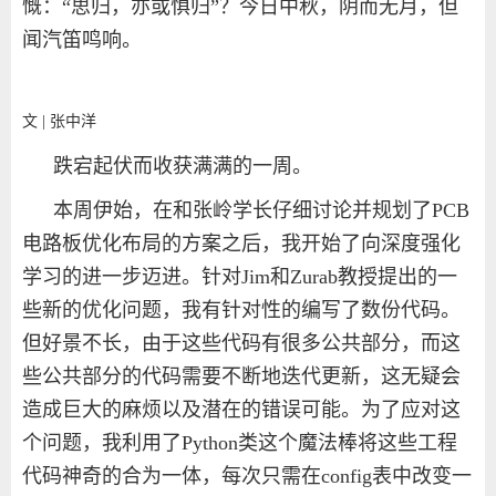
慨：“思归，亦或惧归”？今日中秋，阴而无月，但
闻汽笛鸣响。
文 | 张中洋
跌宕起伏而收获满满的一周。
本周伊始，在和张岭学长仔细讨论并规划了
PCB
电路板优化布局的方案之后，我开始了向深度强化
学习的进一步迈进。针对
Jim
和
Zurab
教授提出的一
些新的优化问题，我有针对性的编写了数份代码。
但好景不长，由于这些代码有很多公共部分，而这
些公共部分的代码需要不断地迭代更新，这无疑会
造成巨大的麻烦以及潜在的错误可能。为了应对这
个问题，我利用了
Python
类这个魔法棒将这些工程
代码神奇的合为一体，每次只需在
config
表中改变一