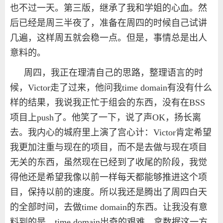
也不过一天。第三版，继承了我和学姐的心血。然
后已经是周三半夜了，准备在周四的时候自己试讲
几遍，这样周五就会稳一点。但是，事情总是出人
意料的。
周四，我正在理清自己的思路，整理语言的时
候，
Victor
走了过来，他问我
time domain
有没有什么
样的结果，我说我正忙于组会的东西，没有在
BSS
项目上
push
了。他笑了一下，说了声
OK
，扬长离
去。我内心的城府里上演了宫心计：
Victor
肯定希望
我更加注重与现在的项目，而不是去做与现在项目
无关的东西，虽然现在已经到了收尾的阶段，我觉
得他还是希望我像以前一样每天都能够推进这个项
目，保持以前的速度。所以我还是腾出了周四白天
的全部时间，去做
time domain
的东西。让我没有意
料到的是，
time domain
出奇的艰难，拿数据这一方