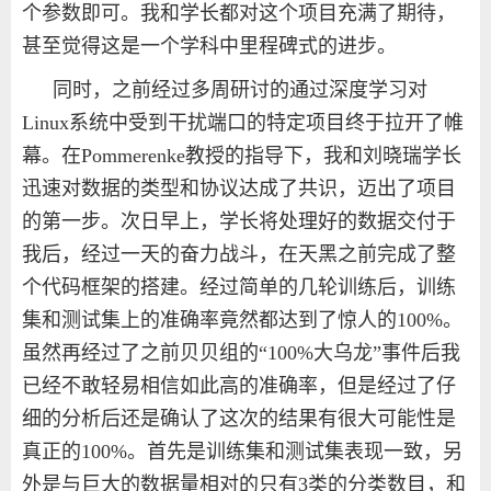
个参数即可。我和学长都对这个项目充满了期待，
甚至觉得这是一个学科中里程碑式的进步。
同时，之前经过多周研讨的通过深度学习对
Linux
系统中受到干扰端口的特定项目终于拉开了帷
幕。在
Pommerenke
教授的指导下，我和刘晓瑞学长
迅速对数据的类型和协议达成了共识，迈出了项目
的第一步。次日早上，学长将处理好的数据交付于
我后，经过一天的奋力战斗，在天黑之前完成了整
个代码框架的搭建。经过简单的几轮训练后，训练
集和测试集上的准确率竟然都达到了惊人的
100%
。
虽然再经过了之前贝贝组的
“100%
大乌龙
”
事件后我
已经不敢轻易相信如此高的准确率，但是经过了仔
细的分析后还是确认了这次的结果有很大可能性是
真正的
100%
。首先是训练集和测试集表现一致，另
外是与巨大的数据量相对的只有
3
类的分类数目，和