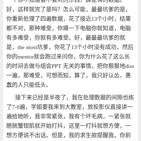
好，这样就完了是吗？怎么可能，最最坑爹的是，
你重新处理了四遍数据，花了接近
13
个小时，结果
都不对，那种难受，你摸一下电脑你就知道，电脑
有多难受，你就有多难受。好，最最最坑爹的就
是，
the most
坑爹，你花了
13
个小时没有成功，然后
你的
mentor
就会跑过来问你，你为什么花了这么长
的时间去做与组会
PPT
无关的事情，把你狠狠地
diss
一遍，那难受，可想而知，算了，我只好认怂，愚
蠢的人只能低头。
接下来已经是半夜了，我在处理数据的间隙也练
了
7-8
遍，学姐要我来到大教室，放投影仪直接讲一
遍给她听，我非常紧张，我有个坏毛病，一紧张就
膀胱蟹钳肌就开始打抖，这里一打抖就想方便，一
想方便说不出话。但是，我的求生欲提醒我，你前