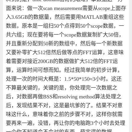
面来说：做一次
scan measurement
需要从
scope
上面存
入
3.65GB
的数据量，然后需要用
MATLAB
重组这些
数据，原本是一组扫
50
个点得到
50
个
scope
数据，一
共六组；现在要将每一个
scope
数据复制扩大
50
倍，
并且重新分配到
50
新的数组中，然后每一个新数据
又要补零扩大
512
倍然后做等点的
FFT
运算，这意味
着需要对接近
200GB
的数据做扩大
512
倍的
FFT
运
算，运算时间可想而知。经过我简单的初步计算，
处理一次的时间大概是：
1.5*50*150
≈
3
小时。这还
不算最关键的，关键的是，你处理完一次数据之
后，对数据再做
BSS
和
resolving method
算法处理之
后，发现结果不对，这是最坑爹的了。结果不对意
味这什么，意味着你之前的步骤不对，这样你就需
要再来一遍，没错，再让你的电脑跑
3
个小时去处理
一个你不知道会不会对的东西，薛定谔的数据。