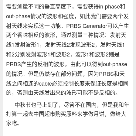
in-phase
需要测量不同的垂直高度下，需要获得
和
out-phase
情况的波形和强度，如此我们需要两个发
PRBS Generator
射天线来实现这一功能。
可以产生
两个香味相反的波形，通过测量三种情况：发射天
1
1
2
2
1
线
发射波形
，发射天线
发现波形
，发射天线
2
1
2
1
2
和
分别发射波形
和波形
，波形
和波形
则是
PRBS
out-phase
产生的反相的波形，由此可以得到
PRBS
的情况。但是仍然存在部分问题，因为
和天
cable
线之间相连的
必须控制长度来保证长度是相同
的，否则由天线发出来的波形可能不是反相的。
中秋节也马上到了，尽管不在国内，但是我和年
打算一起去中国超市购买原料来学做月饼，做给大
家吃。