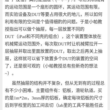
的运动范围是一个扇形的圆环，其运动范围有限，
而实验设备及
DUT
等要占用很大的地儿，所以如何
利用有限的空间是个值得细酌的问题。于是小帕教
授指出可以做个抽屉，每一层放置不同的
DUT
（
iPad
和不同壳的组合），这个装置整体放在
机械臂运动范围外，每次取
DUT
时让机械臂拉开一
层抽屉并取出里面放置的
DUT
，取出之后再关上抽
屉，这样就可以省下放置多个
DUT
的装置的空间
了，还是很可观的（小帕教授总有些新奇的想法
~
）。
虽然抽屉的结构并不复杂，但从无到有的过程总
有不少小困难。主要组件有：铝板，滑轮轨道。买
的是
1m*2m
，
3mm
厚的铝板，确定每块铝板的尺寸
后到学校里的加工间去切（
lab
里的工具不能胜任此