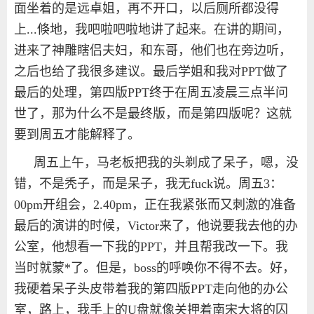
面坐着的是远卓姐，再不开口，以后厕所都没得
上
...
倏地，我吧啦吧啦地讲了起来。在讲的期间，
进来了神雕瞎侣夫妇，和东哥，他们也在旁边听，
之后也给了我很多建议。最后学姐和我对
PPT
做了
最后的处理，第四版
PPT
终于在周五凌晨三点半问
世了，那为什么不是最终版，而是第四版呢？这就
要到周五才能解释了。
周五上午，马老板把我的头剃成了呆子，嗯，没
错，不是秃子，而是呆子，我无
fuck
说。周五
3
：
00pm
开组会，
2.40pm
，正在我紧张而又刺激的准备
最后的演讲的时候，
Victor
来了，他说要我去他的办
公室，他想看一下我的
PPT
，并且帮我改一下。我
当时就蒙
*
了。但是，
boss
的呼唤你不得不去。好，
我硬着呆子头皮带着我的第四版
PPT
走向他的办公
室，路上，我手上的
U
盘就像关押着南宋大将的囚