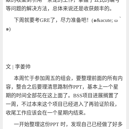
等问题的解决方法，总体来说还是收获颇丰的。
下周就要考
GRE
了，尽力准备吧！
(
๑
&acute; ω
｀
๑
)
文 | 李姜帅
本周忙于参加周五的组会，要整理前面的所有内
容，整合之后要理清思路制作
PPT
，基本上一个星
期的时间全部花在这上面了。
BSS
项目进展搁置了
一周，不过本来这个项目已经进入了再验证阶段，
收尾工作应该会在一个星期内结束。
一开始整理这份
PPT
时，发现自己已经做了好多