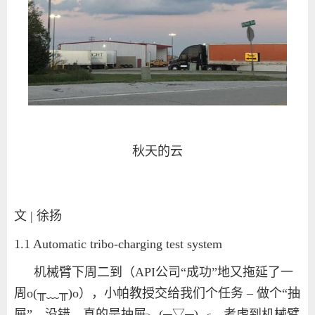
秋天的云
文 | 徐扬
1.1 Automatic tribo-charging test system
机械臂下周二到（
API
公司“成功”地又拖延了一
周
o(
╥﹏╥
)o
），小帕教授交给我们个任务
–
做个
“
抽
屉
”
，没错，真的是抽屉╮
(
─▽─
)
╭。考虑到机械臂