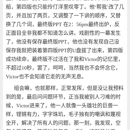
船，第四版也只能伶仃洋里叹零丁。他‘帮我’改了几
页，并且加了两页，又调整了一下讲的顺序，又替
换了几个词，最终版
PPT
在
2
：
56pm
最终出炉，反
正面目全非我都不知道怎么讲。戏剧性的一幕发生
了，他没有保存最终版
PPT
，他也没有发现自己没
保存我就把装着第四版
PPT
的
U
盘拔了出来，第四版
成功续命，最终版不过活在了我和
Victor
的记忆里，
不超过
10
秒，罢了，呵呵，当然我也不会怀念它，
Victor
也不会知道它走的无声无息。
组会嘛，也就那样，正常发挥，但是没让我预料
到的是，最后问问题环节，正当我被别人刁难的时
候，
Victor
进来了，他一人就像一头雄壮的巨兽一
样，铿锵有力，字字珠玑，毛子独有的嘲讽和蔑视
全开，解决了所有人的问题，那一刻，我发现，空