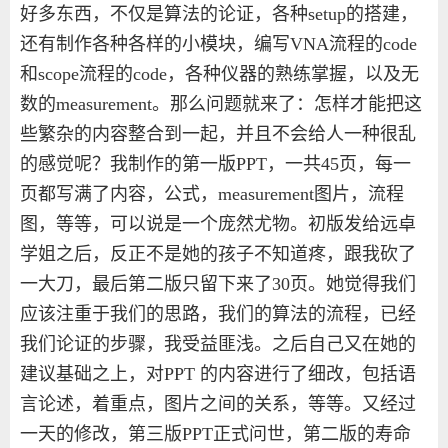
好多东西，不仅是算法的论证，各种
setup
的搭建，
还有制作各种各样的小模块，编写
VNA
流程的
code
和
scope
流程的
code
，各种仪器的熟练掌握，以及无
数的
measurement
。那么问题就来了：怎样才能把这
些繁杂的内容整合到一起，并且不会给人一种很乱
的感觉呢？我制作的第一版
PPT
，一共
45
页，每一
页都写满了内容，公式，
measurement
图片，流程
图，等等，可以说是一个庞然尤物。初版发给远卓
学姐之后，反正不是她的孩子不知道疼，跟我砍了
一大刀，最后第二版只留下来了
30
页。她觉得我们
应该注重于我们的思路，我们的算法的流程，已经
我们论证的步骤，我受益匪浅。之后自己又在她的
建议基础之上，对
PPT
的内容进行了细改，包括语
言论述，着重点，图片之间的关系，等等。又经过
一天的修改，第三版
PPT
正式问世，第二版的寿命