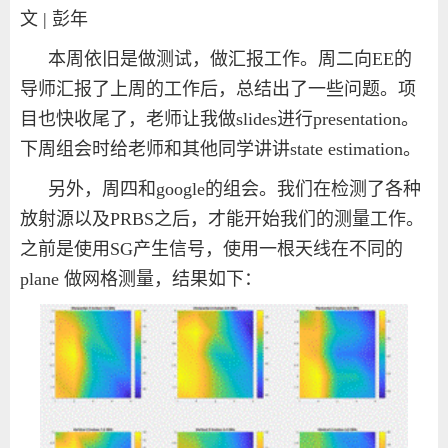
文 | 彭年
本周依旧是做测试，做汇报工作。周二向
EE
的
导师汇报了上周的工作后，总结出了一些问题。项
目也快收尾了，老师让我做
slides
进行
presentation
。
下周组会时给老师和其他同学讲讲
state estimation
。
另外，周四和
google
的组会。我们在检测了各种
放射源以及
PRBS
之后，才能开始我们的测量工作。
之前是使用
SG
产生信号，使用一根天线在不同的
plane
做网格测量，结果如下：