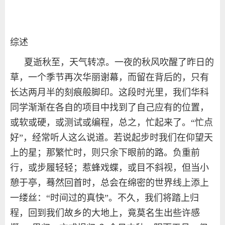
综述
夏逝秋至，天气转凉。一夜的秋风吹醒了昨日的
草，一个季节再次华丽谢幕，而留在背后的，只有
长达两月半的刻痕般脚印。这段时光里，我们华科
同学渐渐在各自的项目中找到了自己应有的位置，
或软或硬，或测试或编程，总之，忙起来了。“忙点
好”，经常听人这么说道。若说起步时我们在仰望天
上的星；那繁忙时，则只余下眼前的路。负重前
行，或步履轻轻；惹蜂戏蝶，或目不斜视，但当小
憩于亭，蓦然回首时，总会在绵密的世界线上添上
一缕丝：“时间过的真快”。不久，我们将踏上归
程，回到我们故乡的大地上，竟莫名生出些许感