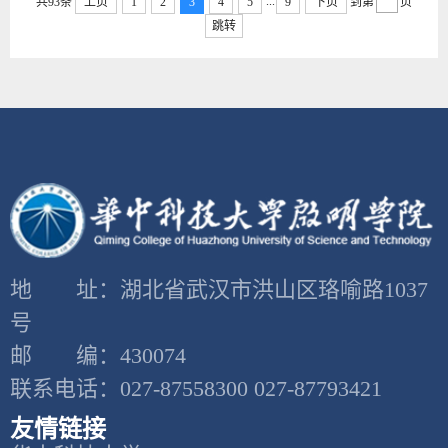
...
共93条
上页
1
2
3
4
5
9
下页
到第
页
跳转
地 址：湖北省武汉市洪山区珞喻路1037
号
邮 编：430074
联系电话：027-87558300 027-87793421
友情链接